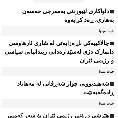
داواکاری لێبوردنی بەمەرجی حەسەن
بەهاری، ڕەد کرایەوە
خبات میدیا
چالاکییەکی ناڕەزایەتی لە شاری ئارهاوسی
دانمارک دژی لەسێدارەدانی زیندانیانی سیاسی
و رژیمی ئێران
خبات میدیا
شەهیدبوونی چوار شەڕڤانی لە مەهاباد
ڕادەگەیەنێت
خبات میدیا
هێرشی دڕۆنی ڕژیمی ئێران بۆ سەر کەمپی