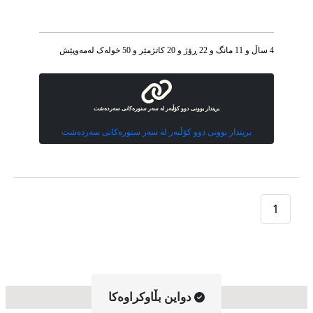
4 ساڵ و 11 مانگ و 22 ڕۆژ و 20 کاتژمێر و 50 خوله‌ک له‌مه‌وپێش‌
بریندار بوونی دوو کۆڵبەر لە سەر سنورەکانی سەردەشت
بریندار بوونی دوو کۆڵبەر لە سەر سنورەکانی سەردەشت
1
دواین بڵاوکراوه‌کا