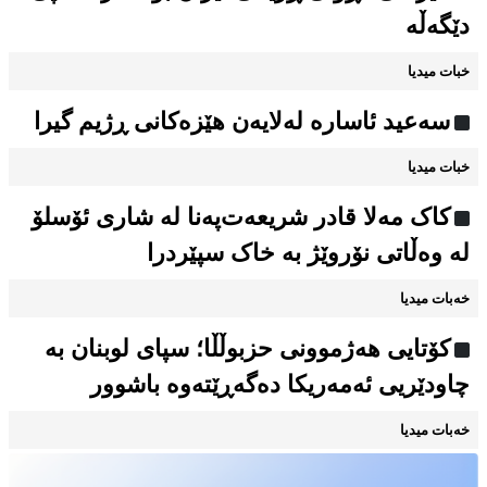
دێگەڵە
خبات میدیا
سەعید ئاسارە لەلایەن هێزەکانی ڕژیم گیرا
خبات میدیا
کاک مەلا قادر شریعەت‌پەنا لە شاری ئۆسلۆ
لە وەڵاتی نۆروێژ بە خاک سپێردرا
خەبات میدیا
کۆتایی هەژموونی حزبوڵڵا؛ سپای لوبنان بە
چاودێریی ئەمەریکا دەگەڕێتەوە باشوور
خەبات میدیا