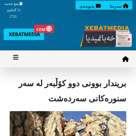
پێنچ شه‌مه‌
سه‌ره‌تا
په‌یوه‌ندی
15 گه‌لاوێژ
2726
COM
XEBATMEDIA
بریندار بوونی دوو کۆڵبەر لە سەر
سنورەکانی سەردەشت