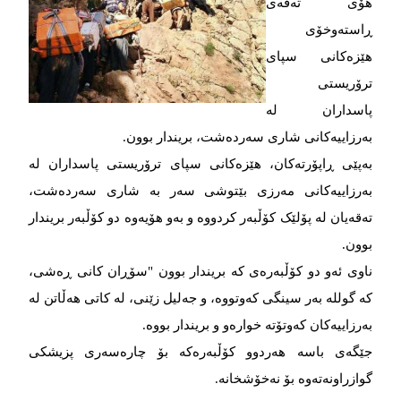
هۆی تەقەی
ڕاستەوخۆی
هێزەکانی سپای
ترۆریستی
پاسداران لە
بەرزاییەکانی شاری سەردەشت، بریندار بوون.
بەپێی ڕاپۆرتەکان، هێزەکانی سپای ترۆریستی پاسداران لە
بەرزاییەکانی مەرزی بێتوشی سەر بە شاری سەردەشت،
تەقەیان لە پۆلێک کۆڵبەر کردووە و بەو هۆیەوە دو کۆڵبەر بریندار
بوون.
ناوی ئەو دو کۆڵبەرەی کە بریندار بوون "سۆڕان کانی ڕەشی،
کە گوللە بەر سینگی کەوتووە، و جەلیل زێنی، لە کاتی هەڵاتن لە
بەرزاییەکان کەوتۆتە خوارەو و بریندار بووە.
جێگەی باسە هەردوو کۆڵبەرەکە بۆ چارەسەری پزیشکی
گوازراونەتەوە بۆ نەخۆشخانە.