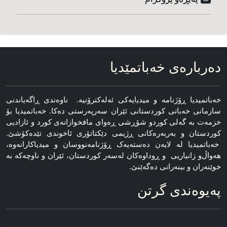
ده‌رباره‌ی خه‌باتمێدیا
خه‌باتمیدیا ڕۆژنامه‌ و میدیایه‌کی ئه‌له‌کترۆنیه‌. ناوه‌ندی ڕاگه‌یاندنی
سازمانی خه‌باتی کوردستانی ئێران سەرپەرستی دەکا. خەباتمیدیا بۆ
خزمەت بە گەلی کوردو شۆڕشی ڕەوای مافخوازانەی کورد و ئازادیی
کوردستان و بەربەرەکانی ڕژیمی دێکتاتۆری ئاخوندی تێدەکۆشێ.
خەباتمیدیا لە لایەن دەستەیەک ڕۆژنامه‌نووسان و میدیاکارانه‌وه‌،
هه‌واڵ‌و زانیاریی و ڕوداوه‌کان له‌سه‌ر کوردستان، ئێران و ناوچه‌که‌ به‌
خوێنەران و بینەرانی دەگەێنێ.
په‌یوه‌ندی گرتن