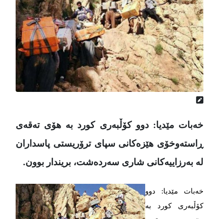
خەبات مێدیا: دوو کۆڵبەری کورد بە هۆی تەقەی
ڕاستەوخۆی هێزەکانی سپای ترۆریستی پاسداران
لە بەرزاییەکانی شاری سەردەشت، بریندار بوون.
خەبات مێدیا: دوو
کۆڵبەری کورد بە