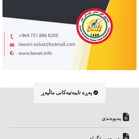
په‌ڕه‌ تایبه‌تیه‌کانی ماڵپه‌ڕ
په‌یوه‌ندی
په‌یڕه‌و پرۆگرام