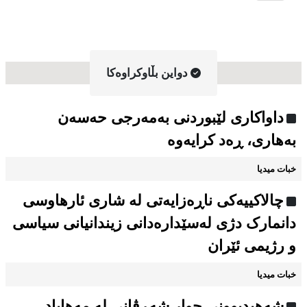
دواین بڵاوکراوه‌کا
داواکاری لێبوردنی بەمەرجی حەسەن
بەهاری، ڕەد کرایەوە
خبات میدیا
چالاکییەکی ناڕەزایەتی لە شاری ئارهاوسی
دانمارک دژی لەسێدارەدانی زیندانیانی سیاسی
و رژیمی ئێران
خبات میدیا
شەهیدبوونی چوار شەڕڤانی لە مەهاباد