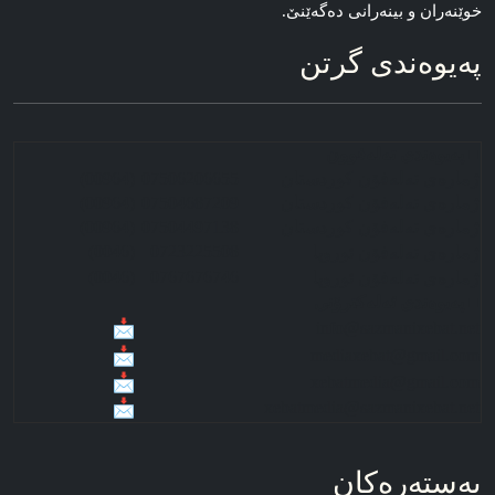
خوێنەران و بینەرانی دەگەێنێ.
په‌یوه‌ندی گرتن
■ په‌‌‌یوه‌ندی ته‌له‌فوون
ژماره‌ی ته‌له‌فۆن کوردستان
07506206655
(00964)
ژماره‌ی ته‌له‌فۆن کوردستان
07504687209
(00964)
ژماره‌ی ته‌له‌فۆن کوردستان
07504497138
(00964)
(0046)
0723225508
ژماره‌ی ته‌له‌فۆن ئوروپا
(0046)
0767676746
ژماره‌ی ته‌له‌فۆن ئوروپا
■ په‌‌‌یوه‌ندی ئه‌له‌کترۆنی
info@sazmanixebat.net
mediaxebat@gmail.com
xebatmedia@gmail.com
xebatmedia@sazmanixebat.net
به‌سته‌ره‌کان