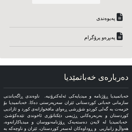
په‌یوه‌ندی
په‌یڕه‌و پرۆگرام
ده‌رباره‌ی خه‌باتمێدیا
خه‌باتمیدیا ڕۆژنامه‌ و میدیایه‌کی ئه‌له‌کترۆنیه‌. ناوه‌ندی ڕاگه‌یاندنی
سازمانی خه‌باتی کوردستانی ئێران سەرپەرستی دەکا. خەباتمیدیا بۆ
خزمەت بە گەلی کوردو شۆڕشی ڕەوای مافخوازانەی کورد و ئازادیی
کوردستان و بەربەرەکانی ڕژیمی دێکتاتۆری ئاخوندی تێدەکۆشێ.
خەباتمیدیا لە لایەن دەستەیەک ڕۆژنامه‌نووسان و میدیاکارانه‌وه‌،
هه‌واڵ‌و زانیاریی و ڕوداوه‌کان له‌سه‌ر کوردستان، ئێران و ناوچه‌که‌ به‌