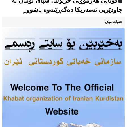
کۆتایی هەژموونی حزبوڵڵا؛ سپای لوبنان بە
چاودێریی ئەمەریکا دەگەڕێتەوە باشوور
خەبات میدیا