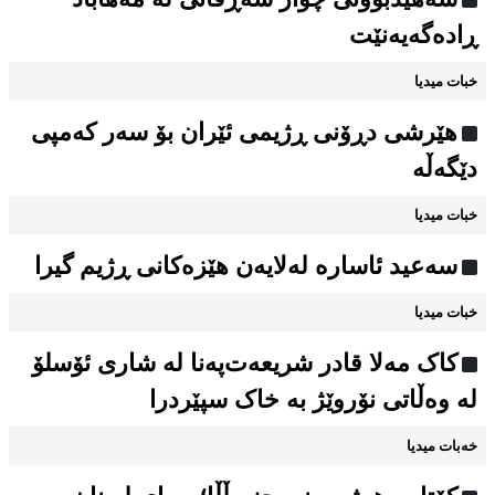
ڕادەگەیەنێت
خبات میدیا
هێرشی دڕۆنی ڕژیمی ئێران بۆ سەر کەمپی
دێگەڵە
خبات میدیا
سەعید ئاسارە لەلایەن هێزەکانی ڕژیم گیرا
خبات میدیا
کاک مەلا قادر شریعەت‌پەنا لە شاری ئۆسلۆ
لە وەڵاتی نۆروێژ بە خاک سپێردرا
خەبات میدیا