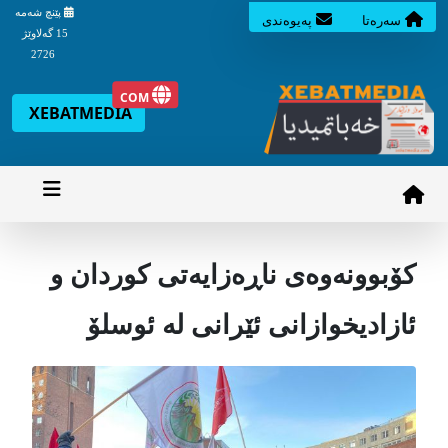
پێنچ شه‌مه‌
سه‌ره‌تا
په‌یوه‌ندی
15 گه‌لاوێژ
2726
COM
XEBATMEDIA
کۆبوونەوەی ناڕەزایەتی کوردان و
ئازادیخوازانی ئێرانی لە ئوسلۆ