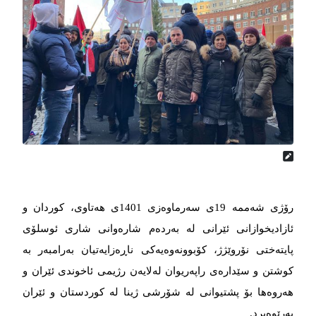
رۆژی شەممە 19ی سەرماوەزی 1401ی هەتاوی، کوردان و
ئازادیخوازانی ئێرانی لە بەردەم شارەوانی شاری ئوسلۆی
پایتەختی نۆروێژژ، کۆبوونەوەیەکی ناڕەزایەتیان بەرامبەر بە
کوشتن و سێدارەی راپەریوان لەلایەن رژیمی ئاخوندی ئێران و
هەروەها بۆ پشتیوانی لە شۆرشی ژینا لە کوردستان و ئێران
بەرێوەبرد.