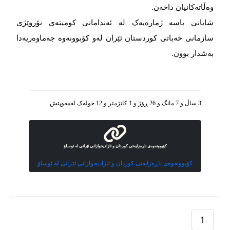
وەڵاتەکانیان داخەن.
شایانی باسە ژمارەیەک لە ئەندامانی کومیتەی نۆروێژی
سازمانی خەباتی کوردستان ئێران لەو کۆبوونەوە جەماوەریەدا
بەشدار بوون.
3 ساڵ و 7 مانگ و 26 ڕۆژ و 1 کاتژمێر و 12 خوله‌ک له‌مه‌وپێش‌
کۆبوونەوەی ناڕەزایەتی کوردان و ئازادیخوازانی ئێرانی لە ئوسلۆ
کۆبوونەوەی ناڕەزایەتی کوردان و ئازادیخوازانی ئێرانی لە ئوسلۆ
1