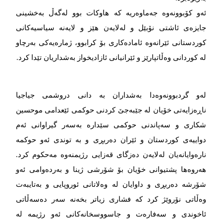
ئەو کۆبوونەوە جەماوەریە کە هاوکات بوو لەگەڵ بەخشینی
جایزەی ئاشتی نۆبێل و لەلایەن هێز و لایەنە سیاسیەکانی
کوردستانی ئێرانەوە ئامادەکاری بۆ کرابوو، ژمارەیەکی بەرچاو
لە کوردانی وەڵاتپارێز و ئێرانیانی ئازادیخواز بەشداریان تێدا کرد.
لەو گردبوونەوەدا بەشداران بە دانی دروشمی جیاجیا
ناڕەزایەتی خۆیان لە جێبەجێ کردنی حوکمی ئێعدامی موحسین
شکاری و سەپاندنی حوکمی سێدارە بەسەر گیراوانی ئەم
دواییەی کوردستان و ئێران دەربڕی و بە توندی ئەو حوکمە
نارەوایانەیان لەلایەن دەزگای قەزایی رژیمنەوە مەحکوم کرد.
هەروەها پشتیوانی خۆیان بۆ شۆرشی ژینا و بەردەوامی ئەو
شۆرشە دەربڕی و داوایان لە وەلاتانی ئوروپایی و بەتایبەت
وەڵاتی نۆروێژ کرد کە فشاری زیاتر بخەنە سەر دەسەڵاتی
ئاخوندی و سەفارەت و جاسووسخانەکانی ئەو رژیمە لە