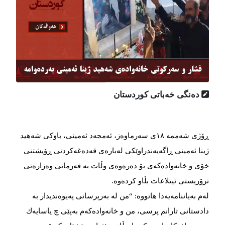
دەنگی خەباتی کوردستان
ڕۆژی شەممە ١٨ی سەرماوەز، ئەمجەد ئەمینی، باوکی شەهید
ژینا ئەمینی ڕاگەیەندراوێکی لەبارەی قەدەغەکردنی ڕۆیشتنی
خۆی و خانەوادەکەی بۆ دەرەوەی وڵات بە فەرمانی وەزارەتی
ترۆریستی ئیتلاعات بڵاو كردەوە.
لەم بەیاننامەیەدا هاتووە: “من لە بەرپرسانی پەیوەندیدار بە
دادستانی تارانم پرسی، من و خانەوادەکەم بەپێی چ یاسایەك