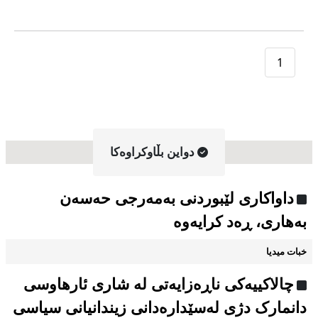
1
دواین بڵاوکراوه‌کا
داواکاری لێبوردنی بەمەرجی حەسەن
بەهاری، ڕەد کرایەوە
خبات میدیا
چالاکییەکی ناڕەزایەتی لە شاری ئارهاوسی
دانمارک دژی لەسێدارەدانی زیندانیانی سیاسی