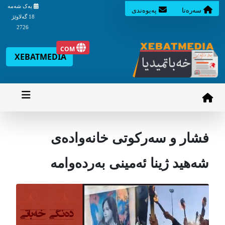
یه‌ک شه‌مه‌
سه‌ره‌تا
په‌یوه‌ندی
18 گه‌لاوێژ
2726
COM
XEBATMEDIA
فشار و سەرکوتی خانەوادەی
شەهید ژینا ئەمینی بەردەوامە