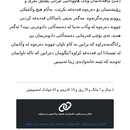
دەبێ مافەکانمان وەک هاووڵاتیی ئێرانی پێشێل بكرێ و
ڕۆیشتنمان بۆ دەرەوە قەدەغە بکرێت، بەڵام هیچ وڵامێكی
ڕوونم وەرنەگرتەوە. مەگەر بەپێی یاساکان قەدەغە كردنی
چوونە دەرەوە لە وڵات تەنیا لە دەسەڵاتی دادوەریی نییە؟ ئەگەر
هەیە، ئەی بۆچی فەرمانی دەسەڵاتی دادوەریمان پێ
ڕاناگەیەندراوە كە بزانین بە كام تاوان چوونە دەرەوە لە وڵاتمان
لە ئێستادا لێ قەدەغە كراوە؟بێگومان دەزانین کە تاکە تاوانمان
ئەوەیە کە ئێمە خانەوادەی ژینا ئەمینین
2 ساڵ و 7 مانگ و 29 ڕۆژ و 14 کاتژمێر و 43 خوله‌ک له‌مه‌وپێش‌
فشار و سەرکوتی خانەوادەی شەهید ژینا ئەمینی بەردەوامە
فشار و سەرکوتی خانەوادەی شەهید ژینا ئەمینی بەردەوامە