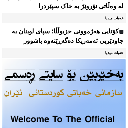
لە وەڵاتی نۆروێژ بە خاک سپێردرا
خەبات میدیا
کۆتایی هەژموونی حزبوڵڵا؛ سپای لوبنان بە
چاودێریی ئەمەریکا دەگەڕێتەوە باشوور
خەبات میدیا