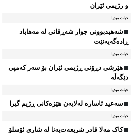
و رژیمی ئێران
خبات میدیا
شەهیدبوونی چوار شەڕڤانی لە مەهاباد
ڕادەگەیەنێت
خبات میدیا
هێرشی دڕۆنی ڕژیمی ئێران بۆ سەر کەمپی
دێگەڵە
خبات میدیا
سەعید ئاسارە لەلایەن هێزەکانی ڕژیم گیرا
خبات میدیا
کاک مەلا قادر شریعەت‌پەنا لە شاری ئۆسلۆ