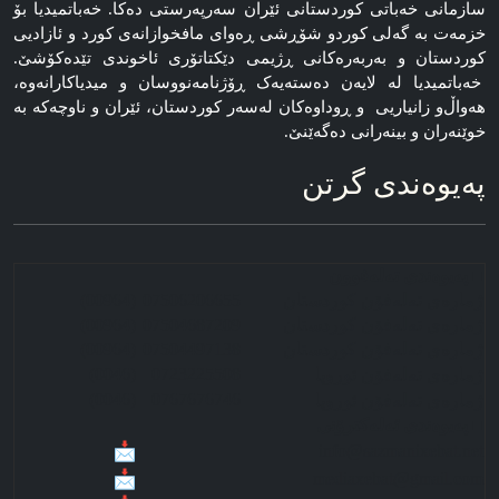
سازمانی خه‌باتی کوردستانی ئێران سەرپەرستی دەکا. خەباتمیدیا بۆ
خزمەت بە گەلی کوردو شۆڕشی ڕەوای مافخوازانەی کورد و ئازادیی
کوردستان و بەربەرەکانی ڕژیمی دێکتاتۆری ئاخوندی تێدەکۆشێ.
خەباتمیدیا لە لایەن دەستەیەک ڕۆژنامه‌نووسان و میدیاکارانه‌وه‌،
هه‌واڵ‌و زانیاریی و ڕوداوه‌کان له‌سه‌ر کوردستان، ئێران و ناوچه‌که‌ به‌
خوێنەران و بینەرانی دەگەێنێ.
په‌یوه‌ندی گرتن
■ په‌‌‌یوه‌ندی ته‌له‌فوون
ژماره‌ی ته‌له‌فۆن کوردستان
07506206655
(00964)
ژماره‌ی ته‌له‌فۆن کوردستان
07504687209
(00964)
ژماره‌ی ته‌له‌فۆن کوردستان
07504497138
(00964)
(0046)
0723225508
ژماره‌ی ته‌له‌فۆن ئوروپا
(0046)
0767676746
ژماره‌ی ته‌له‌فۆن ئوروپا
■ په‌‌‌یوه‌ندی ئه‌له‌کترۆنی
info@sazmanixebat.net
mediaxebat@gmail.com