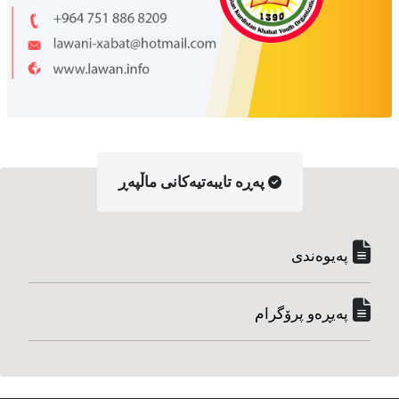
په‌ڕه‌ تایبه‌تیه‌کانی ماڵپه‌ڕ
په‌یوه‌ندی
په‌یڕه‌و پرۆگرام