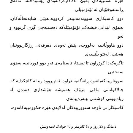
هێزە ئەمنییەکان بەبێ ئاگادارکردنەوەی پێشوەختە، تەقەی
ڕاستەوخۆیان لە ئۆتۆمبێلی
دوو کاسبکاری سووتەمەنیبەر کردووە.بەپێی شایەتحاڵەکان،
بەهۆی لێدانی فیشەک، ئۆتۆمبێلەکە دەستبەجێ گڕی گرتووە و
ئەو
دوو هاووڵاتییە بەلووچە، پێش ئەوەی دەرفەتی ڕزگاربوونیان
هەبێت، لەنێو بڵێسەی
ئاگرەکەدا کوژراون.تا ئیستا، ناسنامەی ئەو دوو قوربانییە بەهۆی
سەختیی
سووتاوییەکەیانەوە ڕانەگەیەندراوە. ئەم ڕووداوە لە کاتێکدایە کە
چالاکوانانی مافی مرۆڤ هەمیشە هۆشداری دەدەن لە
زیادبوونی کوشتنی بێبەزەییانەی
کاسبکارانی ناوچە سنوورییەکان لەلایەن هێزە حکوومییەکانەوە.
2 مانگ و 25 ڕۆژ و 18 کاتژمێر و 40 خوله‌ک له‌مه‌وپێش‌