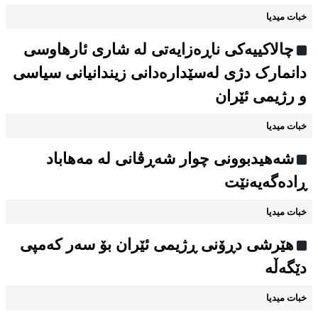
خبات میدیا
چالاکییەکی ناڕەزایەتی لە شاری ئارهاوسی
دانمارک دژی لەسێدارەدانی زیندانیانی سیاسی
و رژیمی ئێران
خبات میدیا
شەهیدبوونی چوار شەڕڤانی لە مەهاباد
ڕادەگەیەنێت
خبات میدیا
هێرشی دڕۆنی ڕژیمی ئێران بۆ سەر کەمپی
دێگەڵە
خبات میدیا