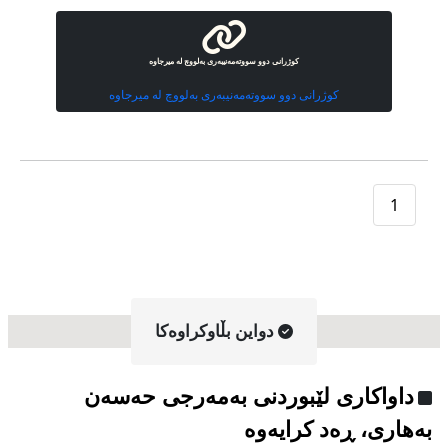
کوژرانی دوو سووتەمەنیبەری بەلووچ لە میرجاوە
کوژرانی دوو سووتەمەنیبەری بەلووچ لە میرجاوە
1
دواین بڵاوکراوه‌کا
داواکاری لێبوردنی بەمەرجی حەسەن
بەهاری، ڕەد کرایەوە