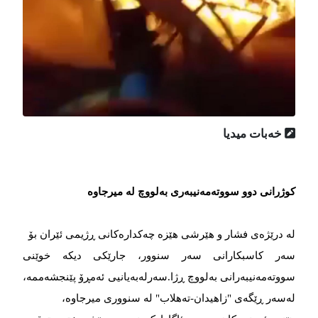
خەبات میدیا
کوژرانی دوو سووتەمەنیبەری بەلووچ لە میرجاوە
لە درێژەی فشار و هێرشی هێزە چەکدارەکانی ڕژیمی ئێران بۆ
سەر کاسبکارانی سەر سنوور، جارێکی دیکە خوێنی
سووتەمەنیبەرانی بەلووچ ڕژا.سەرلەبەیانیی ئەمڕۆ پێنجشەممە،
لەسەر ڕێگەی "زاهیدان-تەهلاب" لە سنووری میرجاوە،