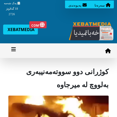
یه‌ک شه‌مه‌
سه‌ره‌تا
په‌یوه‌ندی
18 گه‌لاوێژ
2726
COM
XEBATMEDIA
کوژرانی دوو سووتەمەنیبەری
بەلووچ لە میرجاوە