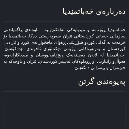
ده‌رباره‌ی خه‌باتمێدیا
خه‌باتمیدیا ڕۆژنامه‌ و میدیایه‌کی ئه‌له‌کترۆنیه‌. ناوه‌ندی ڕاگه‌یاندنی
سازمانی خه‌باتی کوردستانی ئێران سەرپەرستی دەکا. خەباتمیدیا بۆ
خزمەت بە گەلی کوردو شۆڕشی ڕەوای مافخوازانەی کورد و ئازادیی
کوردستان و بەربەرەکانی ڕژیمی دێکتاتۆری ئاخوندی تێدەکۆشێ.
خەباتمیدیا لە لایەن دەستەیەک ڕۆژنامه‌نووسان و میدیاکارانه‌وه‌،
هه‌واڵ‌و زانیاریی و ڕوداوه‌کان له‌سه‌ر کوردستان، ئێران و ناوچه‌که‌ به‌
خوێنەران و بینەرانی دەگەێنێ.
په‌یوه‌ندی گرتن
■ په‌‌‌یوه‌ندی ته‌له‌فوون
ژماره‌ی ته‌له‌فۆن کوردستان
07506206655
(00964)
ژماره‌ی ته‌له‌فۆن کوردستان
07504687209
(00964)
ژماره‌ی ته‌له‌فۆن کوردستان
07504497138
(00964)