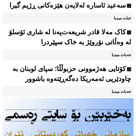
سەعید ئاسارە لەلایەن هێزەکانی ڕژیم گیرا
خبات میدیا
کاک مەلا قادر شریعەت‌پەنا لە شاری ئۆسلۆ
لە وەڵاتی نۆروێژ بە خاک سپێردرا
خەبات میدیا
کۆتایی هەژموونی حزبوڵڵا؛ سپای لوبنان بە
چاودێریی ئەمەریکا دەگەڕێتەوە باشوور
خەبات میدیا