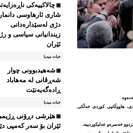
چالاکییەکی ناڕەزایەت
شاری ئارهاوسی دانما
دژی لەسێدارەدانی
زیندانیانی سیاسی و رژ
ئێران
خبات میدیا
شەهیدبوونی چوار
شەڕڤانی لە مەهاباد
ڕادەگەیەنێت
ەدەوە
خبات میدیا
ی، هاووڵاتیی کوردی خەڵکی
هێرشی دڕۆنی ڕژیم
ئێران بۆ سەر کەمپی دێ
کردوو خەسرەو عەلیکوردییە،