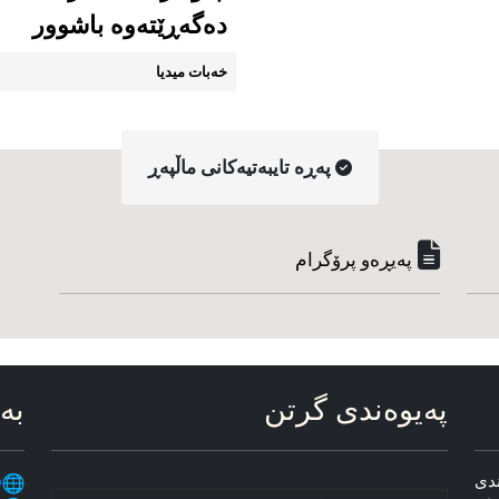
دەگەڕێتەوە باشوور
خەبات میدیا
په‌ڕه‌ تایبه‌تیه‌کانی ماڵپه‌ڕ
په‌یڕه‌و پرۆگرام
په‌یوه‌ندی گرتن
به‌
ندی
س