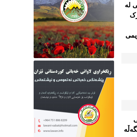
ی لە
رک
یمی
ی
گەڵە