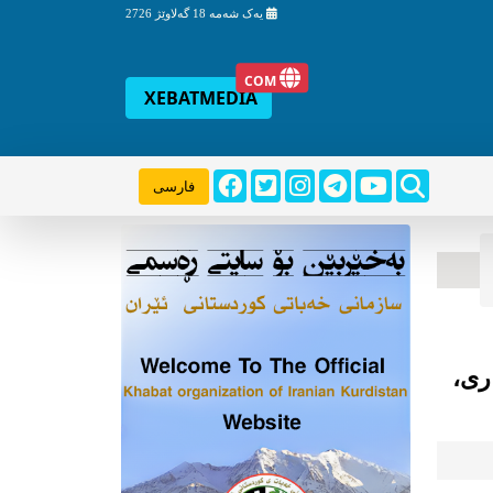
یه‌ک شه‌مه‌
18 گه‌لاوێژ
2726
COM
XEBATMEDIA
فارسی
ری،