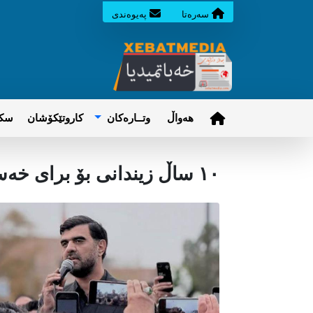
سه‌ره‌تا
په‌یوه‌ندی
هه‌واڵ
وتــاره‌کان
کاروتێکۆشان
سکر
١٠ ساڵ زیندانی بۆ برای خەسرەو عەلیکوردی