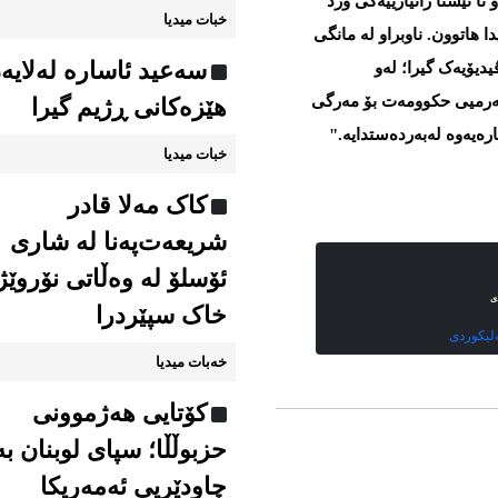
تا ئێستا زانیارییەکی ورد
خبات میدیا
ا هاتوون. ناوبراو لە مانگی
سەعید ئاسارە لەلایە
دیۆیەک گیرا؛ لەو
 فەرمیی حکوومەت بۆ مەرگی
هێزەکانی ڕژیم گیرا
ارەیەوە لەبەردەستدایە."
خبات میدیا
کاک مەلا قادر
شریعەت‌پەنا لە شاری
ئۆسلۆ لە وەڵاتی نۆروێژ
خاک سپێردرا
خەبات میدیا
کۆتایی هەژموونی
حزبوڵڵا؛ سپای لوبنان بە
چاودێریی ئەمەریکا