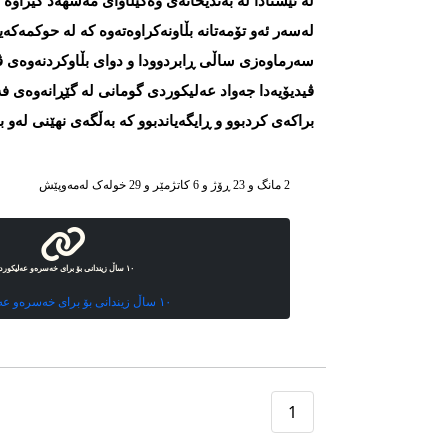
لە ئێستادا لە بەندیخانەی وەکێڵاوای مەشهەد گیراوە و 
لەسەر ئەو تۆمەتانە بڵاونەکراوەتەوە کە لە حوکمەکەید
سەرماوەزی ساڵی ڕابردوودا و دوای بڵاوکردنەوەی ڤی
ڤیدیۆیەدا جەواد عەلیکوردی گومانی لە گێڕانەوەی
براکەی کردبوو و ڕایگەیاندبوو کە بەڵگەی نهێنی لەو ب
2 مانگ و 23 ڕۆژ و 6 کاتژمێر و 29 خوله‌ک له‌مه‌وپێش‌
١٠ ساڵ زیندانی بۆ برای خەسرەو عەلیکوردی
١٠ ساڵ زیندانی بۆ برای خەسرەو عەلیکوردی
1