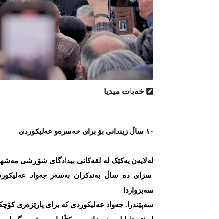
خەبات میدیا
١٠ ساڵ زیندانی بۆ برای خەسرەو عەلیکوردی
لەلایەن یەکێک لە لقەکانی بیدادگای شۆڕشی مەشه
سزای دە ساڵ بەندکران بەسەر جەواد عەلیکورد
سەبزواردا
سەپێندرا. جەواد عەلیکوردی کە برای پارێزەری کۆچ