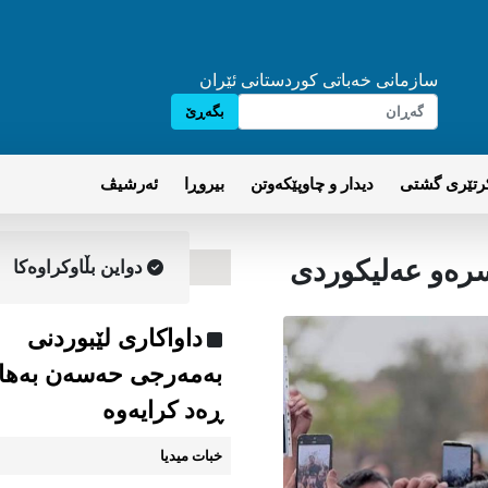
سازمانی خه‌باتی کوردستانی ئێران
بگه‌ڕێ
تێری گشتی
دیدار و چاوپێكه‌وتن
بیروڕا
ئه‌رشیڤ
دواین بڵاوکراوه‌کا
داواکاری لێبوردنی
بەمەرجی حەسەن بەها
ڕەد کرایەوە
خبات میدیا