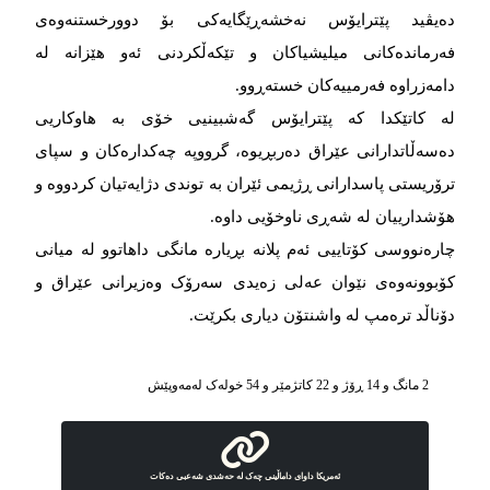
دەیڤید پێترایۆس نەخشەڕێگایەکی بۆ دوورخستنەوەی
فەرماندەکانی میلیشیاکان و تێکەڵکردنی ئەو هێزانە لە
دامەزراوە فەرمییەکان خستەڕوو.
لە کاتێکدا کە پێترایۆس گەشبینیی خۆی بە هاوکاریی
دەسەڵاتدارانی عێراق دەربڕیوە، گرووپە چەکدارەکان و سپای
ترۆریستی پاسدارانی ڕژیمی ئێران بە توندی دژایەتیان کردووە و
هۆشدارییان لە شەڕی ناوخۆیی داوە.
چارەنووسی کۆتاییی ئەم پلانە بڕیارە مانگی داهاتوو لە میانی
کۆبوونەوەی نێوان عەلی زەیدی سەرۆک وەزیرانی عێراق و
دۆناڵد ترەمپ لە واشنتۆن دیاری بکرێت.
2 مانگ و 14 ڕۆژ و 22 کاتژمێر و 54 خوله‌ک له‌مه‌وپێش‌
ئەمریکا داوای داماڵینی چەک لە حەشدی شەعبی دەکات