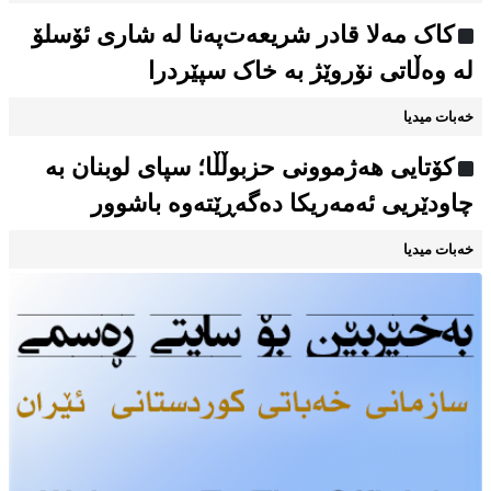
کاک مەلا قادر شریعەت‌پەنا لە شاری ئۆسلۆ
لە وەڵاتی نۆروێژ بە خاک سپێردرا
خەبات میدیا
کۆتایی هەژموونی حزبوڵڵا؛ سپای لوبنان بە
چاودێریی ئەمەریکا دەگەڕێتەوە باشوور
خەبات میدیا