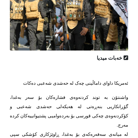
خەبات میدیا
ئەمریکا داوای داماڵینی چەک لە حەشدی شەعبی دەکات
واشنتۆن بە توند کردنەوەی فشارەکان بۆ سەر بەغدا،
گۆڕانکاریی بنەڕەتی لە هەیکەلی حەشدی شەعبی و
کۆکردنەوەی چەکی قورسی بۆ بەردەوامیی پشتیوانییەكان كردە
مەرج.
لە میانەی سەفەرەكەی بۆ بەغدا، ڕاوێژکاری کۆشکی سپی