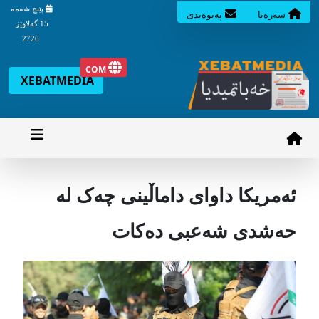
پێنچ شه‌مه‌
سه‌ره‌تا
په‌یوه‌ندی
15 گه‌لاوێژ
2726
COM
XEBATMEDIA
ئەمریکا داوای داماڵینی چەک لە
حەشدی شەعبی دەکات