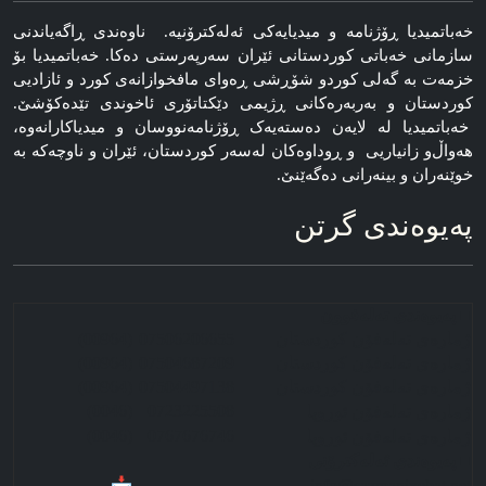
خه‌باتمیدیا ڕۆژنامه‌ و میدیایه‌کی ئه‌له‌کترۆنیه‌. ناوه‌ندی ڕاگه‌یاندنی
سازمانی خه‌باتی کوردستانی ئێران سەرپەرستی دەکا. خەباتمیدیا بۆ
خزمەت بە گەلی کوردو شۆڕشی ڕەوای مافخوازانەی کورد و ئازادیی
کوردستان و بەربەرەکانی ڕژیمی دێکتاتۆری ئاخوندی تێدەکۆشێ.
خەباتمیدیا لە لایەن دەستەیەک ڕۆژنامه‌نووسان و میدیاکارانه‌وه‌،
هه‌واڵ‌و زانیاریی و ڕوداوه‌کان له‌سه‌ر کوردستان، ئێران و ناوچه‌که‌ به‌
خوێنەران و بینەرانی دەگەێنێ.
په‌یوه‌ندی گرتن
■ په‌‌‌یوه‌ندی ته‌له‌فوون
ژماره‌ی ته‌له‌فۆن کوردستان
07506206655
(00964)
ژماره‌ی ته‌له‌فۆن کوردستان
07504687209
(00964)
ژماره‌ی ته‌له‌فۆن کوردستان
07504497138
(00964)
(0046)
0723225508
ژماره‌ی ته‌له‌فۆن ئوروپا
(0046)
0767676746
ژماره‌ی ته‌له‌فۆن ئوروپا
■ په‌‌‌یوه‌ندی ئه‌له‌کترۆنی
info@sazmanixebat.net