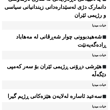
دانمارک دژی لەسێدارەدانی زیندانیانی سیاسی
و رژیمی ئێران
خبات میدیا
شەهیدبوونی چوار شەڕڤانی لە مەهاباد
ڕادەگەیەنێت
خبات میدیا
هێرشی دڕۆنی ڕژیمی ئێران بۆ سەر کەمپی
دێگەڵە
خبات میدیا
سەعید ئاسارە لەلایەن هێزەکانی ڕژیم گیرا
خبات میدیا