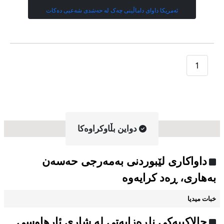
ئەمریکا داوای داماڵینی چەک لە حەشدی شەعبی دەکات
1
دواین بڵاوکراوه‌کا
داواکاری لێبوردنی بەمەرجی حەسەن
بەهاری، ڕەد کرایەوە
خبات میدیا
چالاکییەکی ناڕەزایەتی لە شاری ئارهاوسی