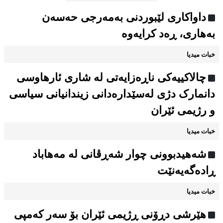
داواکاری لێبوردنی بەمەرجی حەسەن
بەهاری، ڕەد کرایەوە
خبات میدیا
چالاکییەکی ناڕەزایەتی لە شاری ئارهاوسی
دانمارک دژی لەسێدارەدانی زیندانیانی سیاسی
و رژیمی ئێران
خبات میدیا
شەهیدبوونی چوار شەڕڤانی لە مەهاباد
ڕادەگەیەنێت
خبات میدیا
هێرشی دڕۆنی ڕژیمی ئێران بۆ سەر کەمپی