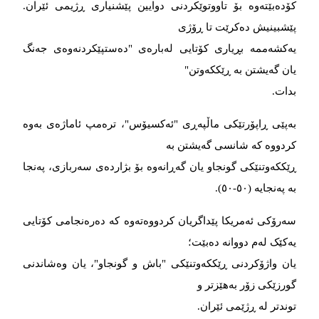
کۆدەبێتەوە بۆ تاووتوێکردنی دوایین پێشنیاری ڕژیمی ئێران.
پێشبینیش دەکرێت تا ڕۆژی
یەکشەممە بڕیاری کۆتایی لەبارەی "دەستپێکردنەوەی جەنگ
یان گەیشتن بە ڕێککەوتن"
بدات.
بەپێی ڕاپۆرتێکی ماڵپەڕی "ئەکسیۆس"، ترەمپ ئاماژەی بەوە
کردووە کە شانسی گەیشتن بە
ڕێککەوتنێکی گونجاو یان گەڕانەوە بۆ بژاردەی سەربازی، پەنجا
بە پەنجایە (٥٠-٥٠).
سەرۆکی ئەمریکا پێداگریان کردووەتەوە کە دەرەنجامی کۆتایی
یەکێک لەم دووانە دەبێت؛
یان واژۆکردنی ڕێککەوتنێکی "باش و گونجاو"، یان وەشاندنی
گورزێکی زۆر بەهێزتر و
توندتر لە ڕژێمی ئێران.