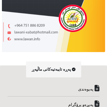
په‌ڕه‌ تایبه‌تیه‌کانی ماڵپه‌ڕ
په‌یوه‌ندی
په‌یڕه‌و پرۆگرام