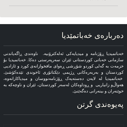
ده‌رباره‌ی خه‌باتمێدیا
خه‌باتمیدیا ڕۆژنامه‌ و میدیایه‌کی ئه‌له‌کترۆنیه‌. ناوه‌ندی ڕاگه‌یاندنی
سازمانی خه‌باتی کوردستانی ئێران سەرپەرستی دەکا. خەباتمیدیا بۆ
خزمەت بە گەلی کوردو شۆڕشی ڕەوای مافخوازانەی کورد و ئازادیی
کوردستان و بەربەرەکانی ڕژیمی دێکتاتۆری ئاخوندی تێدەکۆشێ.
خەباتمیدیا لە لایەن دەستەیەک ڕۆژنامه‌نووسان و میدیاکارانه‌وه‌،
هه‌واڵ‌و زانیاریی و ڕوداوه‌کان له‌سه‌ر کوردستان، ئێران و ناوچه‌که‌ به‌
خوێنەران و بینەرانی دەگەێنێ.
په‌یوه‌ندی گرتن