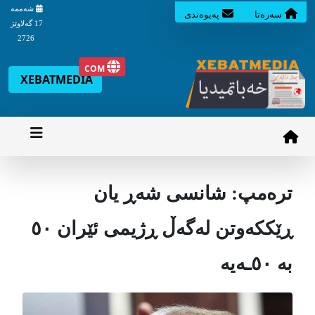
شه‌ممه‌
سه‌ره‌تا
په‌یوه‌ندی
17 گه‌لاوێژ
2726
COM
XEBATMEDIA
ترەمپ: شانسی شەڕ یان
ڕێککەوتن لەگەڵ ڕژیمی ئێران ٥٠
بە ٥٠ـەیە