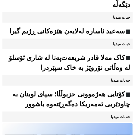
دێگەڵە
خبات میدیا
سەعید ئاسارە لەلایەن هێزەکانی ڕژیم گیرا
خبات میدیا
کاک مەلا قادر شریعەت‌پەنا لە شاری ئۆسلۆ
لە وەڵاتی نۆروێژ بە خاک سپێردرا
خەبات میدیا
کۆتایی هەژموونی حزبوڵڵا؛ سپای لوبنان بە
چاودێریی ئەمەریکا دەگەڕێتەوە باشوور
خەبات میدیا