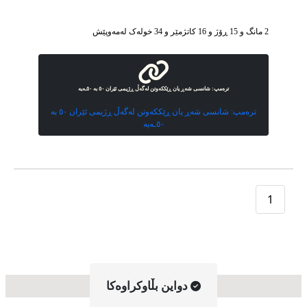
2 مانگ و 15 ڕۆژ و 16 کاتژمێر و 34 خوله‌ک له‌مه‌وپێش‌
ترەمپ: شانسی شەڕ یان ڕێککەوتن لەگەڵ ڕژیمی ئێران ٥٠ بە ٥٠ـەیە
ترەمپ: شانسی شەڕ یان ڕێککەوتن لەگەڵ ڕژیمی ئێران ٥٠ بە
٥٠ـەیە
1
دواین بڵاوکراوه‌کا