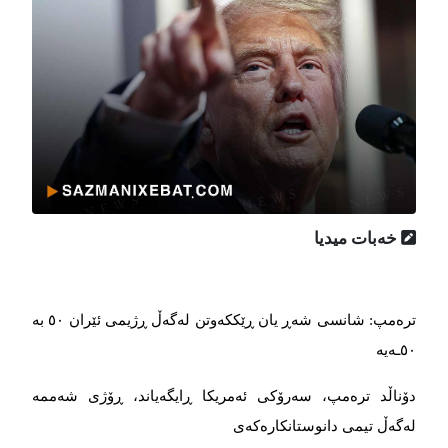
خەبات میدیا
ترەمپ: شانسی شەڕ یان ڕێککەوتن لەگەڵ ڕژیمی ئێران ٥٠ بە
٥٠ـەیە
دۆناڵد ترەمپ، سەرۆکی ئەمریکا ڕایگەیاند، ڕۆژی شەممە
لەگەڵ تیمی دانوستانکارەکەی