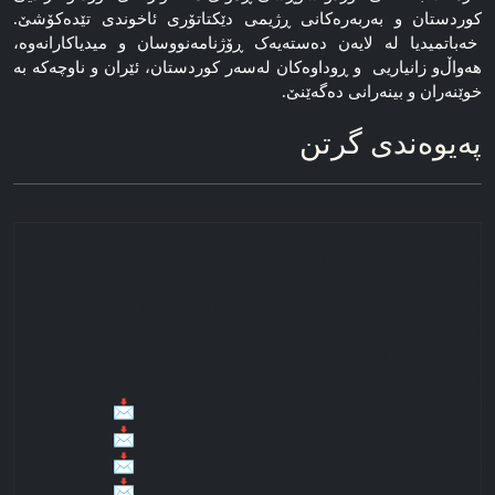
کوردستان و بەربەرەکانی ڕژیمی دێکتاتۆری ئاخوندی تێدەکۆشێ.
خەباتمیدیا لە لایەن دەستەیەک ڕۆژنامه‌نووسان و میدیاکارانه‌وه‌،
هه‌واڵ‌و زانیاریی و ڕوداوه‌کان له‌سه‌ر کوردستان، ئێران و ناوچه‌که‌ به‌
خوێنەران و بینەرانی دەگەێنێ.
په‌یوه‌ندی گرتن
■ په‌‌‌یوه‌ندی ته‌له‌فوون
ژماره‌ی ته‌له‌فۆن کوردستان
07506206655
(00964)
ژماره‌ی ته‌له‌فۆن کوردستان
07504687209
(00964)
ژماره‌ی ته‌له‌فۆن کوردستان
07504497138
(00964)
(0046)
0723225508
ژماره‌ی ته‌له‌فۆن ئوروپا
(0046)
0767676746
ژماره‌ی ته‌له‌فۆن ئوروپا
■ په‌‌‌یوه‌ندی ئه‌له‌کترۆنی
info@sazmanixebat.net
mediaxebat@gmail.com
xebatmedia@gmail.com
xebatmedia@sazmanixebat.net