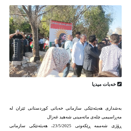
خەبات میدیا
بەشداری هەیئەتێکی سازمانی خەباتی کوردستانی ئێران لە
مەڕاسیمی چلەی ماتەمینی شەهید غەزال
ڕۆژی شەممە ڕێکەوتی 23/5/2025، هەیئەتێکی سازمانی