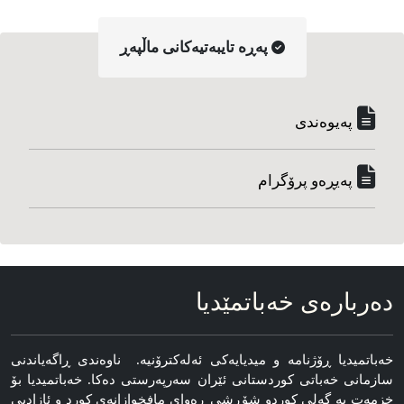
په‌ڕه‌ تایبه‌تیه‌کانی ماڵپه‌ڕ
په‌یوه‌ندی
په‌یڕه‌و پرۆگرام
ده‌رباره‌ی خه‌باتمێدیا
خه‌باتمیدیا ڕۆژنامه‌ و میدیایه‌کی ئه‌له‌کترۆنیه‌. ناوه‌ندی ڕاگه‌یاندنی
سازمانی خه‌باتی کوردستانی ئێران سەرپەرستی دەکا. خەباتمیدیا بۆ
خزمەت بە گەلی کوردو شۆڕشی ڕەوای مافخوازانەی کورد و ئازادیی