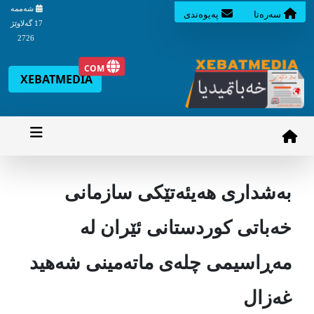
شه‌ممه‌
سه‌ره‌تا
په‌یوه‌ندی
17 گه‌لاوێژ
2726
COM
XEBATMEDIA
بەشداری هەیئەتێکی سازمانی
خەباتی کوردستانی ئێران لە
مەڕاسیمی چلەی ماتەمینی شەهید
غەزال