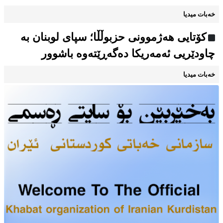
خەبات میدیا
کۆتایی هەژموونی حزبوڵڵا؛ سپای لوبنان بە
چاودێریی ئەمەریکا دەگەڕێتەوە باشوور
خەبات میدیا