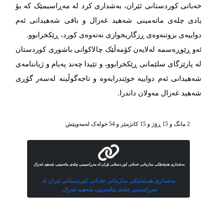
خەباتی کوردستانی ئێران، بەشداری کرد لە مەڕاسیمێک کە بۆ
یادی چلەی ماتەمینی شەهید غەزال و باقی شەهیدانی ئەم
دواییەی بزوتنەوەی ڕزگاریخوازی نەتەوەی کورد، ڕێکخرابوو.
ئەو ڕێوڕەسمە لەلایەن کۆمەڵێک چالاکوانی باشوری کوردستان
لە پارێزگای سلێمانی ڕێکخرابوو، و تێیدا چەند پەیام و ژیاننامەی
شەهیدانی ئەم دواییە خوێندرایەوە و تاجەگوڵینە لەسەر گۆڕی
شەهید غەزال مەولان داندرا.
2 مانگ و 15 ڕۆژ و 15 کاتژمێر و 54 خوله‌ک له‌مه‌وپێش‌
بەشداری هەیئەتێکی سازمانی خەباتی کوردستانی ئێران لە مەڕاسیمی چلەی ماتەمینی شەهید غەزال
بەشداری هەیئەتێکی سازمانی خەباتی کوردستانی ئێران لە
مەڕاسیمی چلەی ماتەمینی شەهید غەزال