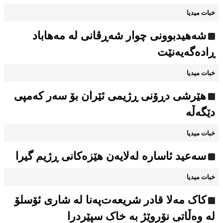
خبات میدیا
شەهیدبوونی چوار شەڕڤانی لە مەهاباد
ڕادەگەیەنێت
خبات میدیا
هێرشی دڕۆنی ڕژیمی ئێران بۆ سەر کەمپی
دێگەڵە
خبات میدیا
سەعید ئاسارە لەلایەن هێزەکانی ڕژیم گیرا
خبات میدیا
کاک مەلا قادر شریعەت‌پەنا لە شاری ئۆسلۆ
لە وەڵاتی نۆروێژ بە خاک سپێردرا