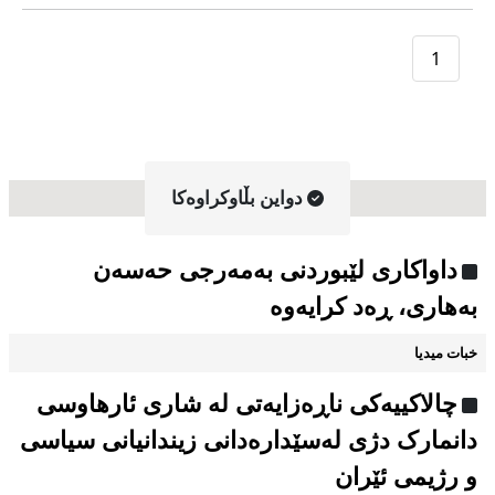
1
دواین بڵاوکراوه‌کا
داواکاری لێبوردنی بەمەرجی حەسەن
بەهاری، ڕەد کرایەوە
خبات میدیا
چالاکییەکی ناڕەزایەتی لە شاری ئارهاوسی
دانمارک دژی لەسێدارەدانی زیندانیانی سیاسی
و رژیمی ئێران