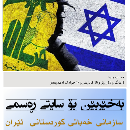
خەبات میدیا
1 مانگ و 15 ڕۆژ و 16 کاتژمێر و 47 خوله‌ک له‌مه‌وپێش‌