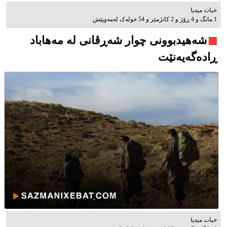
خبات میدیا
1 مانگ و 4 ڕۆژ و 2 کاتژمێر و 54 خوله‌ک له‌مه‌وپێش‌
شەهیدبوونی چوار شەڕڤانی لە مەهاباد
ڕادەگەیەنێت
خبات میدیا