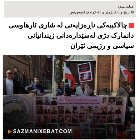
خبات میدیا
30 ڕۆژ و 8 کاتژمێر و 43 خوله‌ک له‌مه‌وپێش‌
چالاکییەکی ناڕەزایەتی لە شاری ئارهاوسی
دانمارک دژی لەسێدارەدانی زیندانیانی
سیاسی و رژیمی ئێران