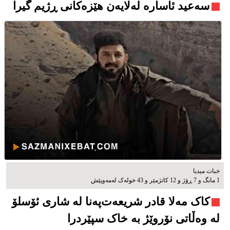
سەعید ئاسارە لەلایەن هێزەکانی ڕژیم گیرا
خبات میدیا
1 مانگ و 7 ڕۆژ و 12 کاتژمێر و 43 خوله‌ک له‌مه‌وپێش‌
کاک مەلا قادر شریعەت‌پەنا لە شاری ئۆسلۆ
لە وەڵاتی نۆروێژ بە خاک سپێردرا