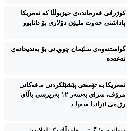
كوژرانی فەرماندەی حیزبوڵڵا کە ئەمریکا
پاداشتی حەوت ملیۆن دۆلاری بۆ دانابوو
گواستنەوەی سلێمان چووپانی بۆ بەندیخانەی
نەغەدە
ئەمریکا بە تۆمەتی پێشێلکردنی مافەکانی
مرۆڤ، سزای بەسەر ١٢ بەرپرسی باڵای
رژیمی ئێراندا سەپاند
دیواندەرە؛ گرتنی هاووڵاتیەک لەلایەن