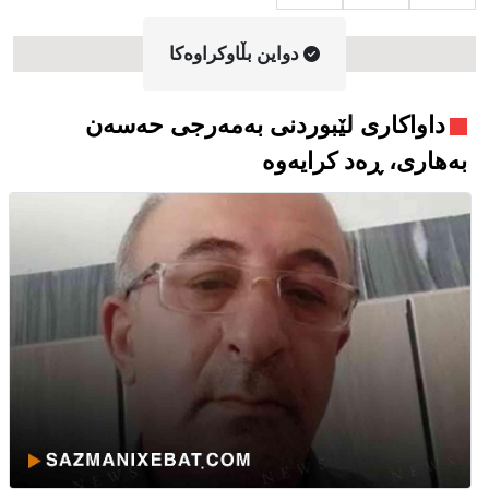
دواین بڵاوکراوه‌کا
داواکاری لێبوردنی بەمەرجی حەسەن
بەهاری، ڕەد کرایەوە