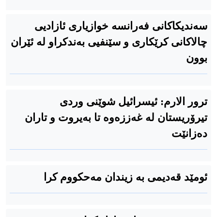
سەندیکاکانی فەرانسە خوازیاری ئازادیی
چالاکانی کرێکاری و سێنفیی بەندکراو لە ئێران
بوون
ترور الارم: ئیسرائیل شوێنی وردی
تیرۆریستان لە غەززەوە تا بەیروت و تاران
دەزانێت
ئومێد قەدیمی بە زیندان مەحکووم کرا