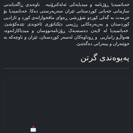
خه‌باتمیدیا ڕۆژنامه‌ و میدیایه‌کی ئه‌له‌کترۆنیه‌. ناوه‌ندی ڕاگه‌یاندنی
سازمانی خه‌باتی کوردستانی ئێران سەرپەرستی دەکا. خەباتمیدیا بۆ
خزمەت بە گەلی کوردو شۆڕشی ڕەوای مافخوازانەی کورد و ئازادیی
کوردستان و بەربەرەکانی ڕژیمی دێکتاتۆری ئاخوندی تێدەکۆشێ.
خەباتمیدیا لە لایەن دەستەیەک ڕۆژنامه‌نووسان و میدیاکارانه‌وه‌،
هه‌واڵ‌و زانیاریی و ڕوداوه‌کان له‌سه‌ر کوردستان، ئێران و ناوچه‌که‌ به‌
خوێنەران و بینەرانی دەگەێنێ.
په‌یوه‌ندی گرتن
■ په‌‌‌یوه‌ندی ته‌له‌فوون
ژماره‌ی ته‌له‌فۆن کوردستان
07506206655
(00964)
ژماره‌ی ته‌له‌فۆن کوردستان
07504687209
(00964)
ژماره‌ی ته‌له‌فۆن کوردستان
07504497138
(00964)
(0046)
0723225508
ژماره‌ی ته‌له‌فۆن ئوروپا
(0046)
0767676746
ژماره‌ی ته‌له‌فۆن ئوروپا
■ په‌‌‌یوه‌ندی ئه‌له‌کترۆنی
info@sazmanixebat.net