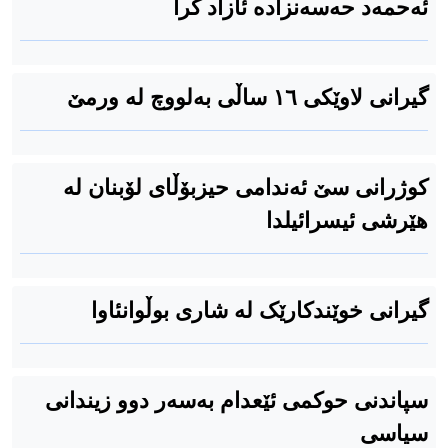
ئەحمەد حەسەنزادە ئازاد کرا
گیرانی لاوێکی ۱٦ ساڵی بەلووچ لە ورمێ
کوژرانی سێ ئەندامی حیزبۆڵای لۆبنان لە
هێرشی ئیسرائیلدا
گیرانی خوێندکارێک لە شاری بوڵوانئاوا
سپاندنی حوکمی ئێعدام بەسەر دوو زیندانی
سیاسی