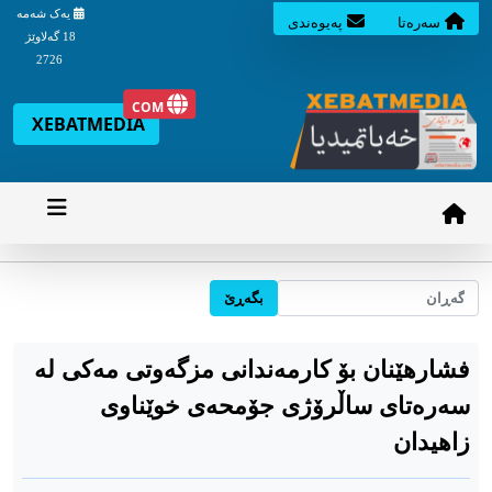
یه‌ک شه‌مه‌
سه‌ره‌تا
په‌یوه‌ندی
18 گه‌لاوێژ
2726
COM
XEBATMEDIA
بگه‌ڕێ
فشارهێنان بۆ کارمەندانی مزگەوتی مەکی لە
سەرەتای ساڵرۆژی جۆمحەی خوێناوی
زاهیدان