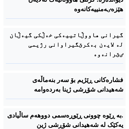
هێزەٸەمنییەکانەوە
گیرانی هاووڵاتییەكی خەڵكی گیەڵان
لە لایەن بەكرێگیراوانی رژیمی
ٸێرانەوە
فشارەکانی ڕێژیم بۆ سەر بنەماڵەی
شەهیدانی شۆڕشی ژینا بەردەوامە
.بە ڕێوە چوونی ڕێوڕەسمی دووهەم ساڵیادی
یەکێک لە شەهیدانی شۆڕشی ژین