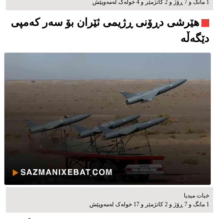
1 مانگ و 7 ڕۆژ و 2 کاتژمێر و 4 خوله‌ک له‌مه‌وپێش‌
هێرشی دڕۆنی ڕژیمی ئێران بۆ سەر کەمپی
دێگەڵە
خبات میدیا
1 مانگ و 7 ڕۆژ و 2 کاتژمێر و 17 خوله‌ک له‌مه‌وپێش‌