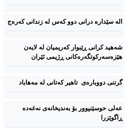
الە سێدارە درانی دوو کەس لە زندانی کەرەج
شەهید کرانی ڕێبوار کەریمیان لە لایەن
هێزەسەرکوتگەرەکانی ڕژیمی ئێران
گرتنی دووبارەی تاهیر کەتانی لە مەهاباد
عەلی حوسێنپوور بۆ بەندیخانەی نەغەدە
ڕاگوێزرا