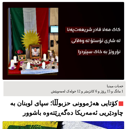
خەبات میدیا
1 مانگ و 15 ڕۆژ و 6 کاتژمێر و 12 خوله‌ک له‌مه‌وپێش‌
کۆتایی هەژموونی حزبوڵڵا؛ سپای لوبنان بە
چاودێریی ئەمەریکا دەگەڕێتەوە باشوور