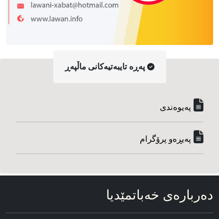
په‌ڕه‌ تایبه‌تیه‌کانی ماڵپه‌ڕ
په‌یوه‌ندی
په‌یڕه‌و پرۆگرام
ده‌رباره‌ی خه‌باتمێدیا